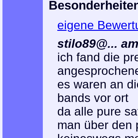
Besonderheite
eigene Bewert
stilo89@... a
ich fand die p
angesprochenem
es waren an d
bands vor ort
da alle pure s
man über den p