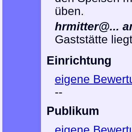
üben.
hrmitter@... 
Gaststätte lieg
Einrichtung
eigene Bewert
--
Publikum
eigene Bewert