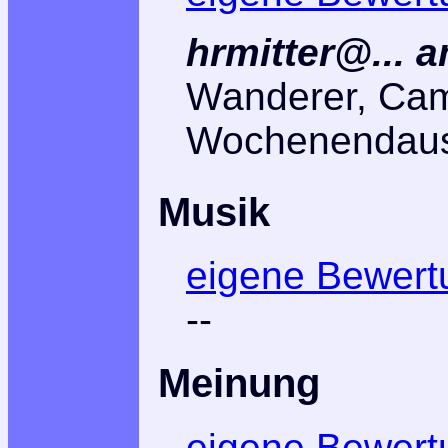
hrmitter@... 
Wanderer, Cam
Wochenendausf
Musik
eigene Bewert
--
Meinung
eigene Bewert