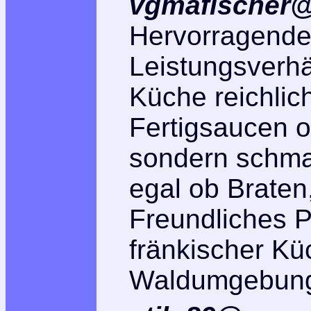
vgmafischer@
Hervorragende
Leistungsverhä
Küche reichlich
Fertigsaucen 
sondern schmac
egal ob Braten
Freundliches P
fränkischer Kü
Waldumgebung 