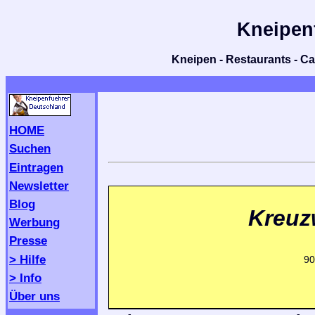
Kneipen
Kneipen - Restaurants - Caf
HOME
Suchen
Eintragen
Newsletter
Blog
Kreuz
Werbung
Presse
> Hilfe
90
> Info
Über uns