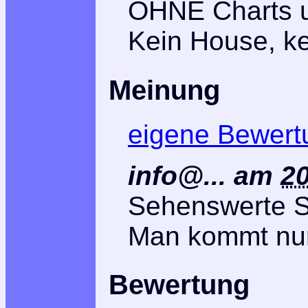
OHNE Charts u
Kein House, k
Meinung
eigene Bewert
info@...
am
20
Sehenswerte S
Man kommt nur
Bewertung