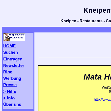
Kneipen
Kneipen - Restaurants - Caf
HOME
Suchen
Eintragen
Newsletter
Blog
Mata H
Werbung
Presse
Weißg
> Hilfe
9
> Info
http://www
Über uns