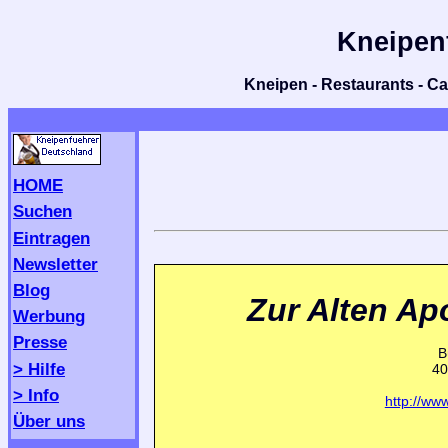
Kneipen
Kneipen - Restaurants - Caf
HOME
Suchen
Eintragen
Newsletter
Blog
Zur Alten Ap
Werbung
Presse
B
> Hilfe
40
> Info
http://www
Über uns