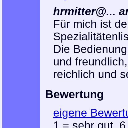
hrmitter@...
a
Für mich ist d
Spezialitätenli
Die Bedienung
und freundlich,
reichlich und s
Bewertung
eigene Bewert
1
= sehr gut,
6