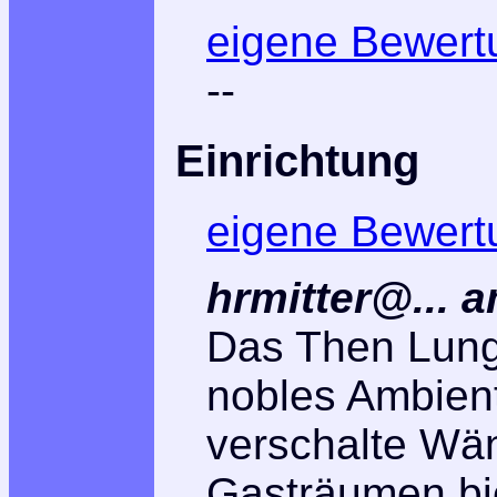
eigene Bewert
--
Einrichtung
eigene Bewert
hrmitter@... 
Das Then Lung 
nobles Ambient
verschalte Wä
Gasträumen bie