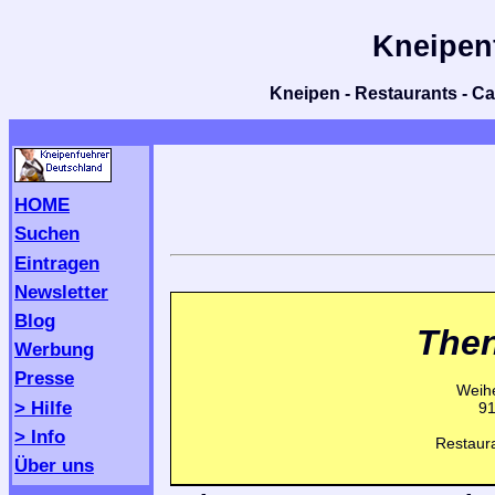
Kneipen
Kneipen - Restaurants - Caf
HOME
Suchen
Eintragen
Newsletter
Blog
The
Werbung
Presse
Weihe
> Hilfe
91
> Info
Restaura
Über uns