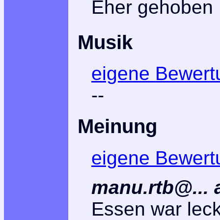
Eher gehoben
Musik
eigene Bewert
--
Meinung
eigene Bewert
manu.rtb@...
Essen war lecke