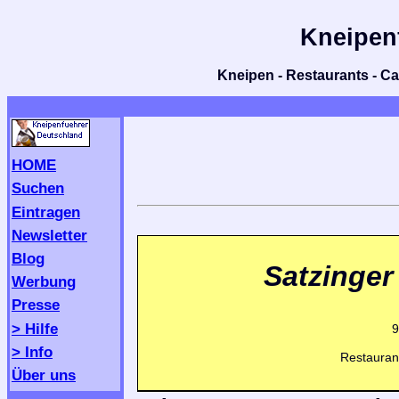
Kneipen
Kneipen - Restaurants - Caf
HOME
Suchen
Eintragen
Newsletter
Blog
Satzinger
Werbung
Presse
> Hilfe
9
> Info
Restaurant
Über uns