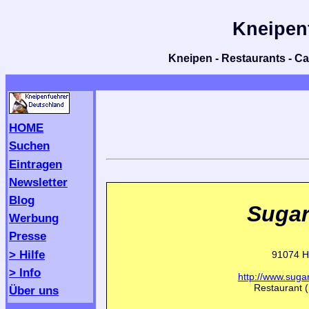
Kneipen
Kneipen - Restaurants - Caf
HOME
Suchen
Eintragen
Newsletter
Blog
Sugar
Werbung
Presse
> Hilfe
91074 H
> Info
http://www.sugar
Restaurant (
Über uns