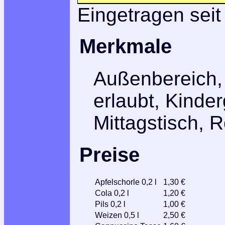
Eingetragen seit
Merkmale
Außenbereich,
erlaubt, Kinder
Mittagstisch, R
Preise
Apfelschorle 0,2 l
1,30 €
Cola 0,2 l
1,20 €
Pils 0,2 l
1,00 €
Weizen 0,5 l
2,50 €