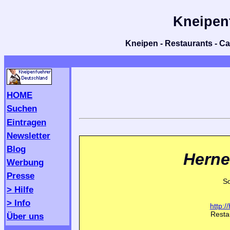
Kneipen
Kneipen - Restaurants - Caf
HOME
Suchen
Eintragen
Newsletter
Blog
Herne
Werbung
Presse
So
> Hilfe
> Info
http:/
Resta
Über uns