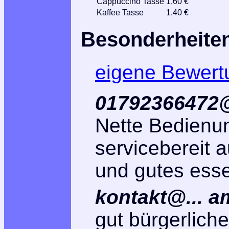
Cappuccino Tasse
1,60 €
Kaffee Tasse
1,40 €
Besonderheite
eigene Bewert
01792366472@
Nette Bedienun
servicebereit 
und gutes ess
kontakt@... a
gut bürgerlich