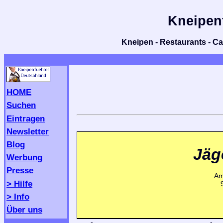
Kneipen
Kneipen - Restaurants - Caf
HOME
Suchen
Eintragen
Newsletter
Blog
Jäg
Werbung
Presse
Am
> Hilfe
> Info
Über uns