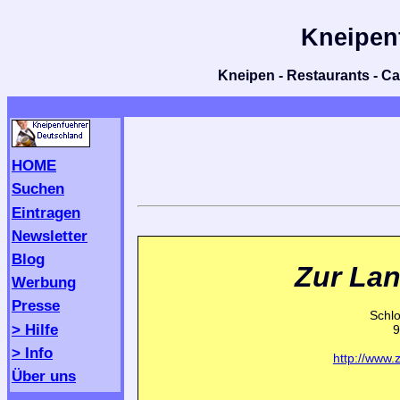
Kneipen
Kneipen - Restaurants - Caf
HOME
Suchen
Eintragen
Newsletter
Blog
Zur La
Werbung
Presse
Schlo
> Hilfe
9
> Info
http://www.
Über uns