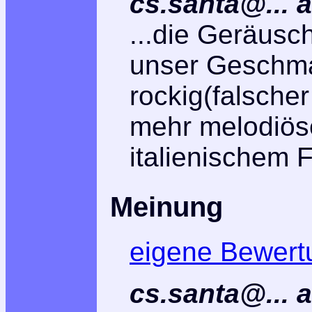
cs.santa@... 
...die Geräusch
unser Geschm
rockig(falsche
mehr melodiös
italienischem Fl
Meinung
eigene Bewert
cs.santa@...