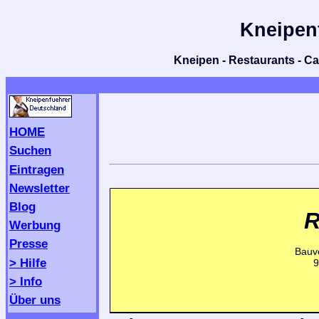
Kneipen
Kneipen - Restaurants - Caf
HOME
Suchen
Eintragen
Newsletter
Blog
R
Werbung
Presse
Bauve
> Hilfe
9
> Info
Über uns