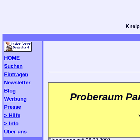
Kneipe
HOME
Suchen
Eintragen
Newsletter
Blog
Proberaum Par
Werbung
Presse
> Hilfe
> Info
Über uns