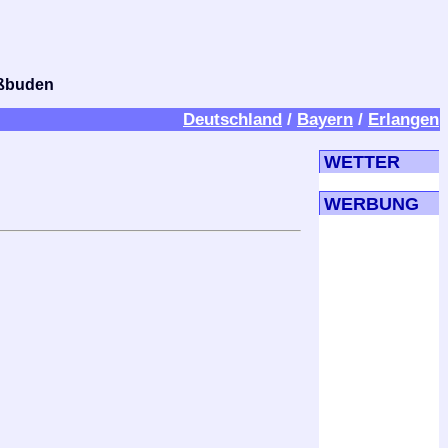
bißbuden
Deutschland
/
Bayern
/
Erlangen
WETTER
WERBUNG