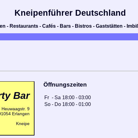
Kneipenführer Deutschland
n - Restaurants - Cafés - Bars - Bistros - Gaststätten - Im
Öffnungszeiten
ty Bar
Fr
-
Sa
18:00
-
03:00
So
-
Do
18:00
-
01:00
Heuwaagstr. 9
91054 Erlangen
Kneipe