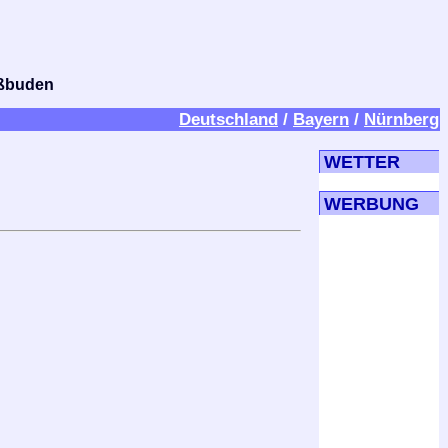
bißbuden
Deutschland
/
Bayern
/
Nürnberg
WETTER
WERBUNG