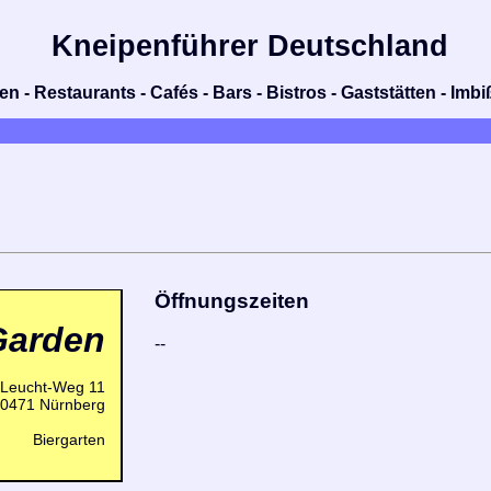
Kneipenführer Deutschland
n - Restaurants - Cafés - Bars - Bistros - Gaststätten - Im
Öffnungszeiten
Garden
--
-Leucht-Weg 11
0471 Nürnberg
Biergarten