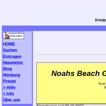
Kneipe
HOME
Suchen
Eintragen
Newsletter
Blog
Noahs Beach 
Werbung
Presse
Kurt
> Hilfe
9
> Info
Über uns