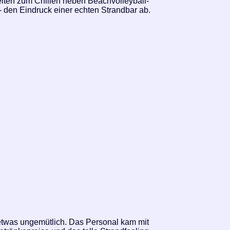
iten zum Chillen neben Beachvolleyball-
 den Eindruck einer echten Strandbar ab.
etwas ungemütlich. Das Personal kam mit