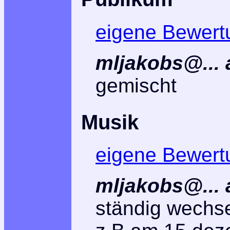
eigene Bewert
mljakobs@... 
gemischt
Musik
eigene Bewert
mljakobs@... 
ständig wechs