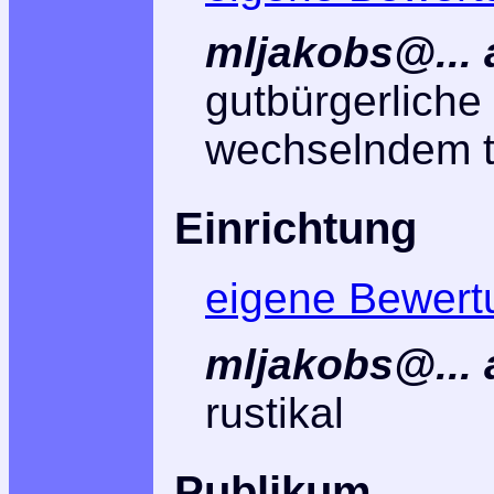
mljakobs@... 
gutbürgerliche
wechselndem 
Einrichtung
eigene Bewert
mljakobs@... 
rustikal
Publikum