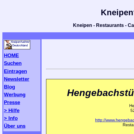
Kneipen
Kneipen - Restaurants - Caf
HOME
Suchen
Eintragen
Newsletter
Blog
Hengebachst
Werbung
Presse
He
> Hilfe
5
> Info
http://www.hengeba
Resta
Über uns