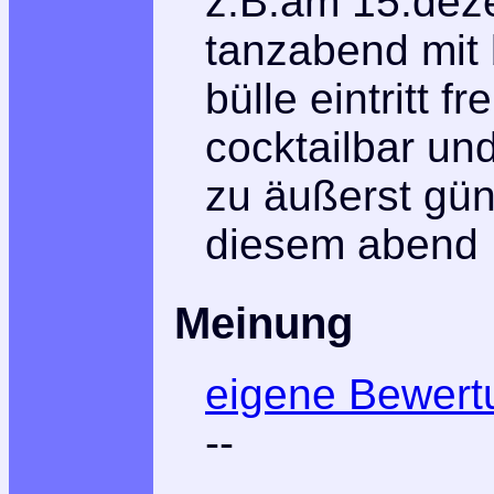
z.B.am 15.dez
tanzabend mit 
bülle eintritt fre
cocktailbar un
zu äußerst gün
diesem abend
Meinung
eigene Bewert
--