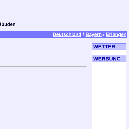
bißbuden
Deutschland
/
Bayern
/
Erlangen
WETTER
WERBUNG