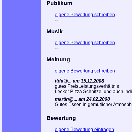
Publikum
eigene Bewertung schreiben
--
Musik
eigene Bewertung schreiben
--
Meinung
eigene Bewertung schreiben
ttda@...
am
15.11.2008
gutes PreisLeistungsverhältnis
Lecker Pizza Schnitzel und auch Ind
martin@...
am
24.02.2008
Gutes Essen in gemütlicher Atmosph
Bewertung
eigene Bewertung eintragen