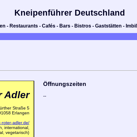
Kneipenführer Deutschland
n - Restaurants - Cafés - Bars - Bistros - Gaststätten - Im
Öffnungszeiten
r Adler
--
ürther Straße 5
91058 Erlangen
-roter-adler.de/
, international,
nal, vegetarisch)