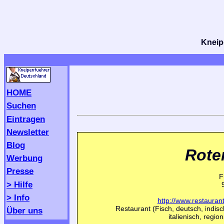
Kneipe
HOME
Suchen
Eintragen
Newsletter
Blog
Rote
Werbung
Presse
F
> Hilfe
> Info
http://www.restaurant
Restaurant (Fisch, deutsch, indisch
Über uns
italienisch, regio