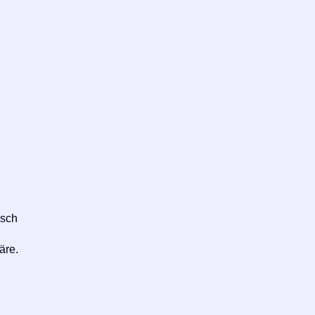
isch
äre.