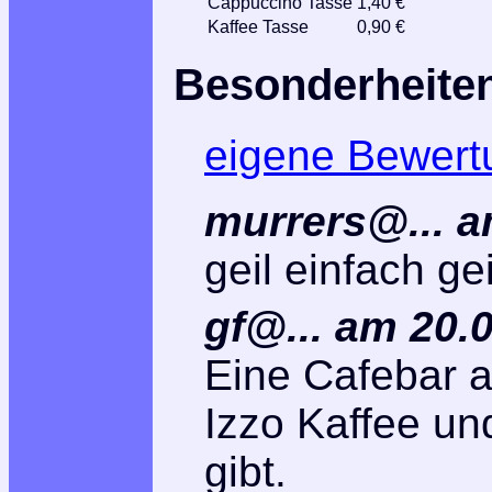
Cappuccino Tasse
1,40 €
Kaffee Tasse
0,90 €
Besonderheite
eigene Bewert
murrers@... a
geil einfach gei
gf@... am 20.
Eine Cafebar 
Izzo Kaffee un
gibt.