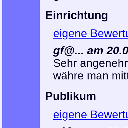
Einrichtung
eigene Bewert
gf@... am 20.
Sehr angeneh
währe man mitte
Publikum
eigene Bewert