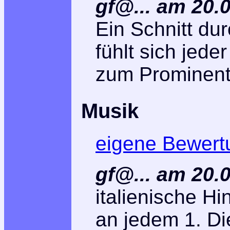
gf@... am 20.
Ein Schnitt dur
fühlt sich jede
zum Prominent
Musik
eigene Bewert
gf@... am 20.
italienische H
an jedem 1. Di