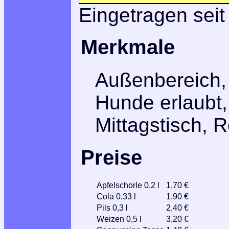
Eingetragen seit
Merkmale
Außenbereich, 
Hunde erlaubt,
Mittagstisch, R
Preise
Apfelschorle 0,2 l
1,70 €
Cola 0,33 l
1,90 €
Pils 0,3 l
2,40 €
Weizen 0,5 l
3,20 €