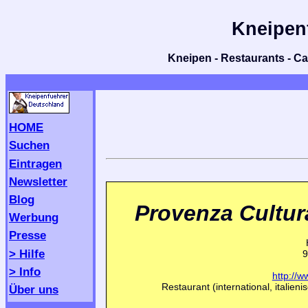
Kneipen
Kneipen - Restaurants - Caf
HOME
Suchen
Eintragen
Newsletter
Blog
Provenza Cultura
Werbung
Presse
> Hilfe
9
> Info
http://
Restaurant (international, italieni
Über uns