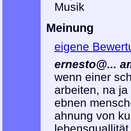
Musik
Meinung
eigene Bewert
ernesto@...
a
wenn einer schr
arbeiten, na ja
ebnen mensche
ahnung von kul
lebensquallität