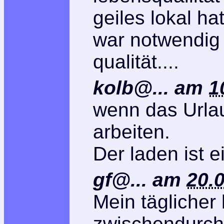
geiles lokal h
war notwendig 
qualität....
kolb@...
am
1
wenn das Urlau
arbeiten.
Der laden ist 
gf@...
am
20.
Mein täglicher 
zwischendurch