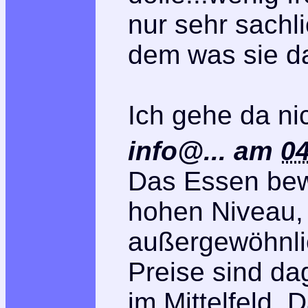
nur sehr sach
dem was sie da
Ich gehe da ni
info@...
am
04
Das Essen bew
hohen Niveau, 
außergewöhnli
Preise sind da
im Mittelfeld. 