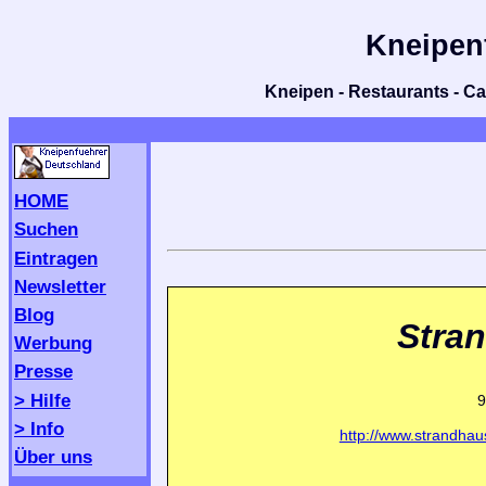
Kneipen
Kneipen - Restaurants - Caf
HOME
Suchen
Eintragen
Newsletter
Blog
Stra
Werbung
Presse
> Hilfe
9
> Info
http://www.strandha
Über uns