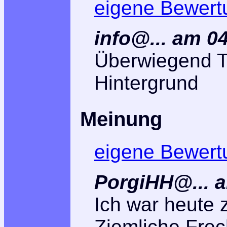
eigene Bewert
info@... am 0
Überwiegend Tr
Hintergrund
Meinung
eigene Bewert
PorgiHH@...
Ich war heute 
Ziemliche Frech