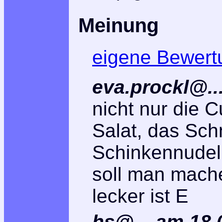
Meinung
eigene Bewert
eva.prockl@..
nicht nur die 
Salat, das Schn
Schinkennudeln
soll man mache
lecker ist E
hs@...
am
18.