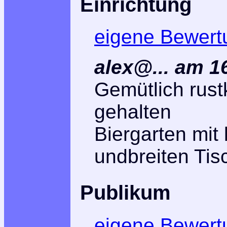
Einrichtung
eigene Bewert
alex@... am 1
Gemütlich rust
gehalten
Biergarten mit
undbreiten Tis
Publikum
eigene Bewert