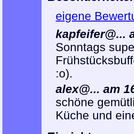
eigene Bewert
kapfeifer@...
Sonntags supe
Frühstücksbuf
:o).
alex@... am 1
schöne gemütli
Küche und eine