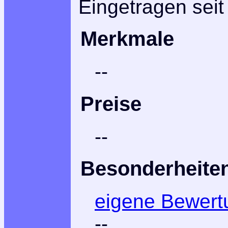
Eingetragen seit
Merkmale
--
Preise
--
Besonderheite
eigene Bewert
--