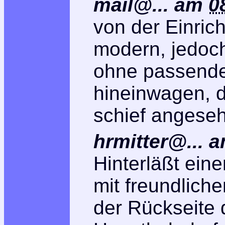
mail@...
am
0
von der Einric
modern, jedoch
ohne passende
hineinwagen, d
schief angese
hrmitter@...
a
Hinterläßt ein
mit freundliche
der Rückseite