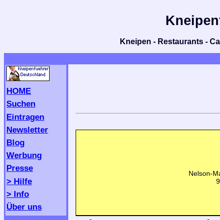
Kneipen
Kneipen - Restaurants - Caf
HOME
Suchen
Eintragen
Newsletter
Blog
Werbung
Presse
Nelson-Ma
> Hilfe
9
> Info
Über uns