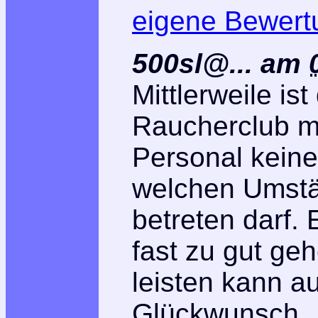
eigene Bewert
500sl@...
am
Mittlerweile i
Raucherclub mu
Personal keine
welchen Umstä
betreten darf.
fast zu gut ge
leisten kann a
Glückwunsch.