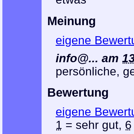
Meinung
eigene Bewert
info@...
am
13
persönliche, 
Bewertung
eigene Bewert
1
= sehr gut,
6