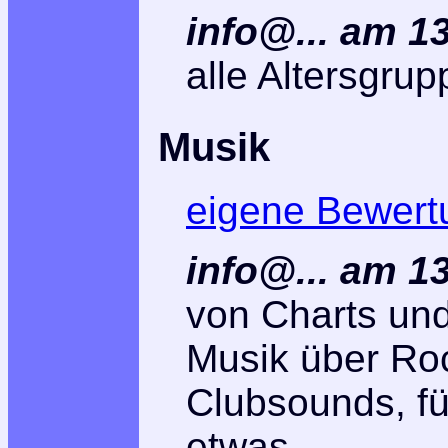
info@... am 1
alle Altersgrup
Musik
eigene Bewert
info@... am 1
von Charts un
Musik über Roc
Clubsounds, f
etwas