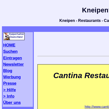
Kneipen
Kneipen - Restaurants - Caf
HOME
Suchen
Eintragen
Newsletter
Blog
Cantina Restau
Werbung
Presse
> Hilfe
> Info
Über uns
http://www.cant