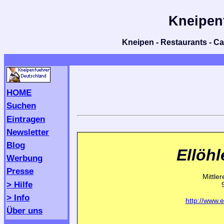
Kneipen
Kneipen - Restaurants - Caf
HOME
Suchen
Eintragen
Newsletter
Blog
Ellöh
Werbung
Presse
Mittle
> Hilfe
> Info
http://www.
Über uns