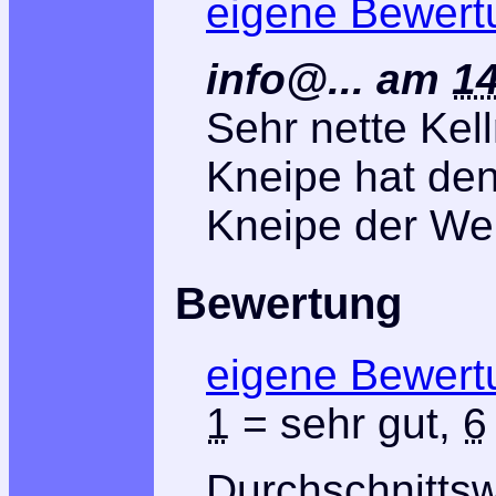
eigene Bewert
info@...
am
14
Sehr nette Kell
Kneipe hat de
Kneipe der Welt
Bewertung
eigene Bewert
1
= sehr gut,
6
Durchschnitts