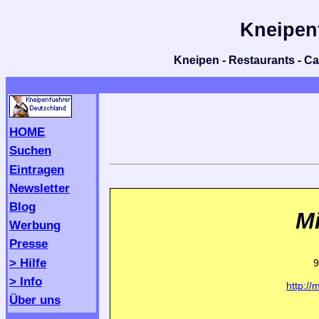
Kneipen
Kneipen - Restaurants - Caf
HOME
Suchen
Eintragen
Newsletter
Blog
Mi
Werbung
Presse
> Hilfe
9
> Info
http://
Über uns