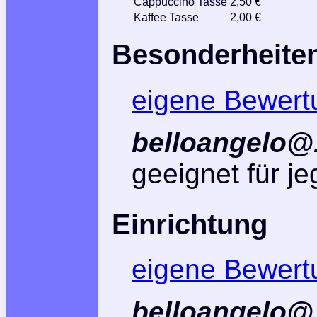
Cappuccino Tasse
2,50 €
Kaffee Tasse
2,00 €
Besonderheite
eigene Bewert
belloangelo@.
geeignet für jeg
Einrichtung
eigene Bewert
belloangelo@.