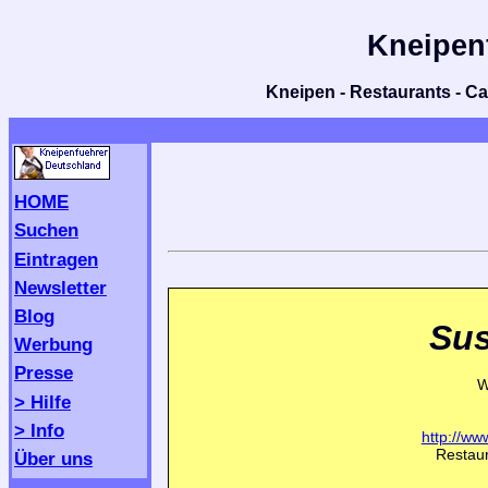
Kneipen
Kneipen - Restaurants - Caf
HOME
Suchen
Eintragen
Newsletter
Blog
Sus
Werbung
Presse
W
> Hilfe
> Info
http://ww
Restaur
Über uns