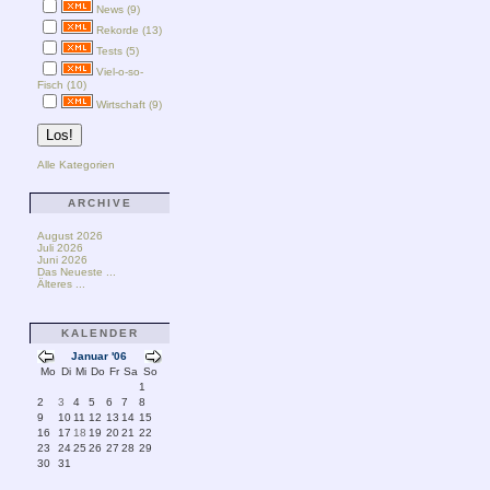
News (9)
Rekorde (13)
Tests (5)
Viel-o-so-
Fisch (10)
Wirtschaft (9)
Alle Kategorien
ARCHIVE
August 2026
Juli 2026
Juni 2026
Das Neueste ...
Älteres ...
KALENDER
Januar '06
Mo
Di
Mi
Do
Fr
Sa
So
1
2
3
4
5
6
7
8
9
10
11
12
13
14
15
16
17
18
19
20
21
22
23
24
25
26
27
28
29
30
31