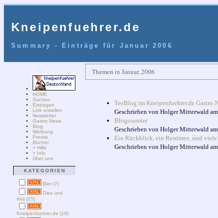
Kneipenfuehrer.de
Summary - Einträge für Januar 2006
Themen in Januar, 2006
HOME
Suchen
TeeBlog im Kneipenfuehrer.de Gastro 
Eintragen
Link erstellen
Geschrieben von
Holger Mitterwald
a
Newsletter
Blogcounter
Gastro News
Blog
Geschrieben von
Holger Mitterwald
a
Werbung
Presse
Ein Rückblick, ein Resümee, und viele
Bücher
Geschrieben von
Holger Mitterwald
a
> Hilfe
> Info
Über uns
KATEGORIEN
Bier (7)
Dies und
das (15)
Kneipenfuehrer.de (16)