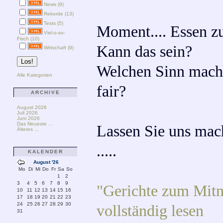
News (9)
Rekorde (13)
Tests (5)
Moment.... Essen z
Viel-o-so-
Fisch (10)
Kann das sein?
Wirtschaft (9)
Welchen Sinn macht
Alle Kategorien
fair?
ARCHIVE
August 2026
Juli 2026
Juni 2026
Das Neueste ...
Lassen Sie uns mac
Älteres ...
.....
KALENDER
August '26
Mo
Di
Mi
Do
Fr
Sa
So
1
2
3
4
5
6
7
8
9
"Gerichte zum Mitn
10
11
12
13
14
15
16
17
18
19
20
21
22
23
24
25
26
27
28
29
30
vollständig lesen
31