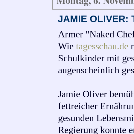
Montag, 6. Novem
JAMIE OLIVER:
Armer "Naked Che
Wie
tagesschau.de
m
Schulkinder mit ge
augenscheinlich ges
Jamie Oliver bemüht
fettreicher Ernähr
gesunden Lebensmitt
Regierung konnte er