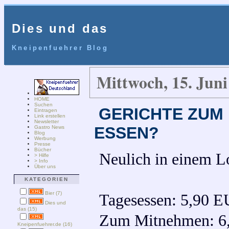
Dies und das
Kneipenfuehrer Blog
Mittwoch, 15. Juni
HOME
Suchen
GERICHTE ZUM 
Eintragen
Link erstellen
Newsletter
ESSEN?
Gastro News
Blog
Werbung
Presse
Bücher
Neulich in einem L
> Hilfe
> Info
Über uns
KATEGORIEN
Bier (7)
Tagesessen: 5,90 
Dies und
das (15)
Zum Mitnehmen: 6
Kneipenfuehrer.de (16)