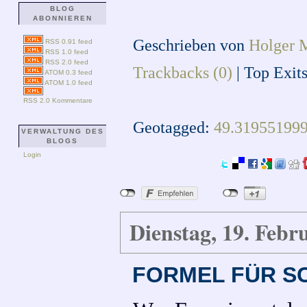
BLOG
ABONNIEREN
Geschrieben von
Holger 
RSS 0.91 feed
RSS 1.0 feed
RSS 2.0 feed
Trackbacks (0)
|
Top Exit
ATOM 0.3 feed
ATOM 1.0 feed
RSS 2.0 Kommentare
Geotagged:
49.31955199
VERWALTUNG DES
BLOGS
Login
Dienstag, 19. Febr
FORMEL FÜR S