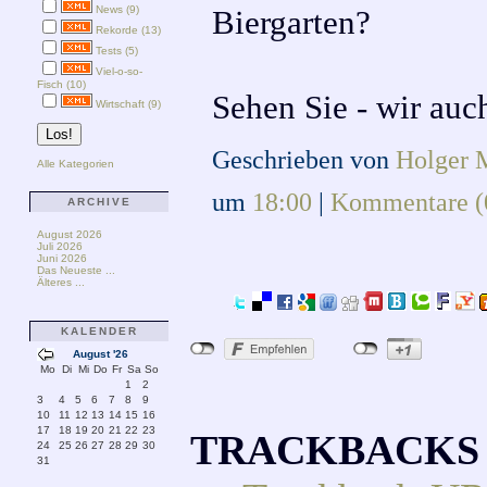
News (9)
Biergarten?
Rekorde (13)
Tests (5)
Viel-o-so-
Fisch (10)
Sehen Sie - wir auch
Wirtschaft (9)
Geschrieben von
Holger 
Alle Kategorien
um
18:00
|
Kommentare (
ARCHIVE
August 2026
Juli 2026
Juni 2026
Das Neueste ...
Älteres ...
KALENDER
August '26
Mo
Di
Mi
Do
Fr
Sa
So
1
2
3
4
5
6
7
8
9
10
11
12
13
14
15
16
17
18
19
20
21
22
23
TRACKBACKS
24
25
26
27
28
29
30
31