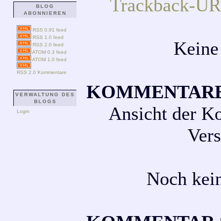
Trackback-URL
BLOG
ABONNIEREN
RSS 0.91 feed
RSS 1.0 feed
Keine
RSS 2.0 feed
ATOM 0.3 feed
ATOM 1.0 feed
RSS 2.0 Kommentare
KOMMENTAR
VERWALTUNG DES
BLOGS
Ansicht der K
Login
Vers
Noch kei