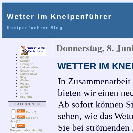
Wetter im Kneipenführer
Kneipenfuehrer Blog
Donnerstag, 8. Jun
HOME
Suchen
WETTER IM KNE
Eintragen
Link erstellen
Newsletter
Gastro News
Blog
In Zusammenarbeit
Werbung
Presse
Bücher
bieten wir einen ne
> Hilfe
> Info
Über uns
Ab sofort können Si
KATEGORIEN
Bier (7)
sehen, wie das Wett
Dies und
das (15)
Sie bei strömenden 
Kneipenfuehrer.de (16)