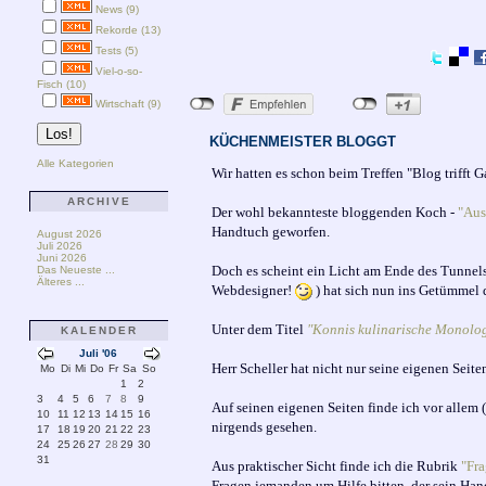
News (9)
Rekorde (13)
Tests (5)
Viel-o-so-
Fisch (10)
Wirtschaft (9)
KÜCHENMEISTER BLOGGT
Alle Kategorien
Wir hatten es schon beim Treffen "Blog trifft 
ARCHIVE
Der wohl bekannteste bloggenden Koch -
"Aus
Handtuch geworfen.
August 2026
Juli 2026
Juni 2026
Doch es scheint ein Licht am Ende des Tunnels
Das Neueste ...
Älteres ...
Webdesigner!
) hat sich nun ins Getümmel 
Unter dem Titel
"Konnis kulinarische Monolo
KALENDER
Juli '06
Herr Scheller hat nicht nur seine eigenen Seit
Mo
Di
Mi
Do
Fr
Sa
So
1
2
3
4
5
6
7
8
9
Auf seinen eigenen Seiten finde ich vor allem 
10
11
12
13
14
15
16
nirgends gesehen.
17
18
19
20
21
22
23
24
25
26
27
28
29
30
31
Aus praktischer Sicht finde ich die Rubrik
"Fra
Fragen jemanden um Hilfe bitten, der sein Han