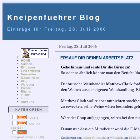
Kneipenfuehrer Blog
Einträge für Freitag, 28. Juli 2006
Freitag, 28. Juli 2006
ERSAUF DIR DEINEN ARBEITSPLATZ.
HOME
Suchen
Gehe hinaus und saufe Dir die Birne zu!
Eintragen
Link erstellen
So oder so ähnlich könnte man den Bericht üb
Newsletter
Gastro News
Blog
Der britische Weinhändler
Matthew Clark
ford
Werbung
Presse
den Weinen aus der eigenen Weinhandlung. Bis 
Bücher
> Hilfe
> Info
Matthew Clark wollte aber mitnichten stockbes
Über uns
zu erwecken, seine Weine wären besonders gefr
KATEGORIEN
Wäre der Coup aufgegangen, wären bei den run
Bier (7)
Dies und
das (15)
Dumm nur, dass ein Mitarbeiter wohl die E-Mai
Kneipenfuehrer.de (16)
Geschrieben von
Holger Mitterwald
in
Wirtschaft
um
18:19
|
K