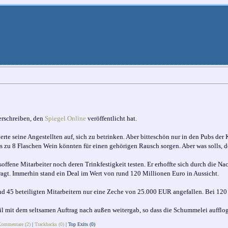
erschreiben, den
Spiegel Online
veröffentlicht hat.
erte seine Angestellten auf, sich zu betrinken. Aber bitteschön nur in den Pubs der 
zu 8 Flaschen Wein könnten für einen gehörigen Rausch sorgen. Aber was solls, der
offene Mitarbeiter noch deren Trinkfestigkeit testen. Er erhoffte sich durch die 
agt. Immerhin stand ein Deal im Wert von rund 120 Millionen Euro in Aussicht.
d 45 beteiligten Mitarbeitern nur eine Zeche von 25.000 EUR angefallen. Bei 120 
l mit dem seltsamen Auftrag nach außen weitergab, so dass die Schummelei aufflog
ommentare (2)
|
Trackbacks (0)
|
Top Exits
(0)