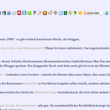
Gastro 2006": es gibt einfach kaum/keine Köche, die bloggen.
 dem Leben einer Küchenschabe"
(Name bis heute unbekannt) - hat augenscheinlic
. Konni Scheller, Küchenmeister, Restaurantbetreiber, Gasthofbesitzer, Mac-Fan u
der Blogger gestürzt. Ein bloggender Koch, und dann auch gleich noch mit Meiste
ge"
- Gedanken eines Franken
- schreibt der Meister über seine Arbeit, über seine G
en des Restaurants
Roter Ochs
in Forchheim komplett selbst erstellt, sondern arbeite
(aus technischer Sicht) die
Menüvorschläge
beeindruckend, die sich online ändern l
gen Sie den Küchenmeister"
sehr gut. Als normalsterblicher Kochlöffelschwinger k
dwerk gelernt hat.