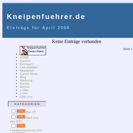
Kneipenfuehrer.de
Einträge für April 2008
Keine Einträge vorhanden
(Seite 1
HOME
Suchen
Eintragen
Link erstellen
Newsletter
Gastro News
Blog
Werbung
Presse
Bücher
> Hilfe
> Info
Über uns
KATEGORIEN
Bier (7)
Dies und
das (15)
Kneipenfuehrer.de (16)