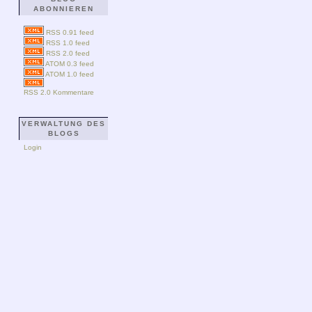
ABONNIEREN
RSS 0.91 feed
RSS 1.0 feed
RSS 2.0 feed
ATOM 0.3 feed
ATOM 1.0 feed
RSS 2.0 Kommentare
VERWALTUNG DES
BLOGS
Login