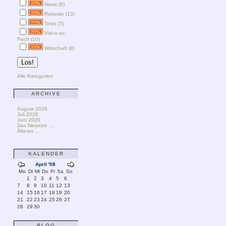
News (9)
Rekorde (13)
Tests (5)
Viel-o-so-
Fisch (10)
Wirtschaft (9)
Alle Kategorien
ARCHIVE
August 2026
Juli 2026
Juni 2026
Das Neueste ...
Älteres ...
KALENDER
April '08
Mo
Di
Mi
Do
Fr
Sa
So
1
2
3
4
5
6
7
8
9
10
11
12
13
14
15
16
17
18
19
20
21
22
23
24
25
26
27
28
29
30
BLOG