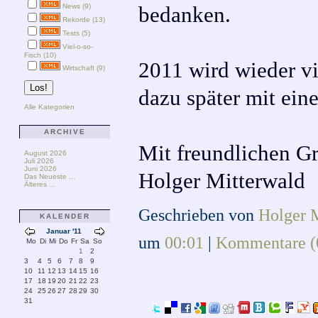
News (9)
bedanken.
Rekorde (13)
Tests (5)
Viel-o-so-
Fisch (10)
2011 wird wieder vi
Wirtschaft (9)
dazu später mit ein
Alle Kategorien
ARCHIVE
Mit freundlichen G
August 2026
Juli 2026
Juni 2026
Holger Mitterwald
Das Neueste ...
Älteres ...
Geschrieben von
Holger 
KALENDER
Januar '11
um
00:01
|
Kommentare (
Mo
Di
Mi
Do
Fr
Sa
So
1
2
3
4
5
6
7
8
9
10
11
12
13
14
15
16
17
18
19
20
21
22
23
24
25
26
27
28
29
30
31