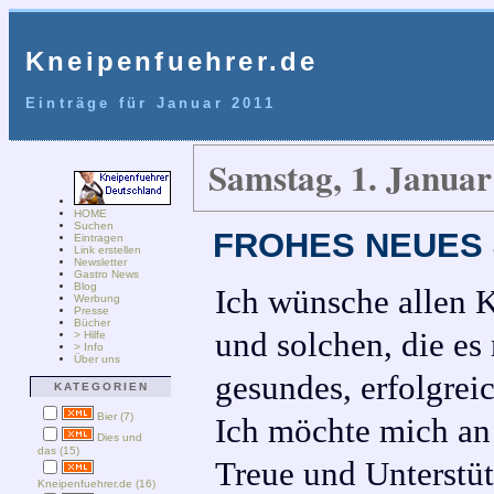
Kneipenfuehrer.de
Einträge für Januar 2011
Samstag, 1. Januar
HOME
Suchen
FROHES NEUES 
Eintragen
Link erstellen
Newsletter
Gastro News
Blog
Ich wünsche allen 
Werbung
Presse
Bücher
und solchen, die es
> Hilfe
> Info
Über uns
gesundes, erfolgrei
KATEGORIEN
Bier (7)
Ich möchte mich an 
Dies und
das (15)
Treue und Unterstüt
Kneipenfuehrer.de (16)