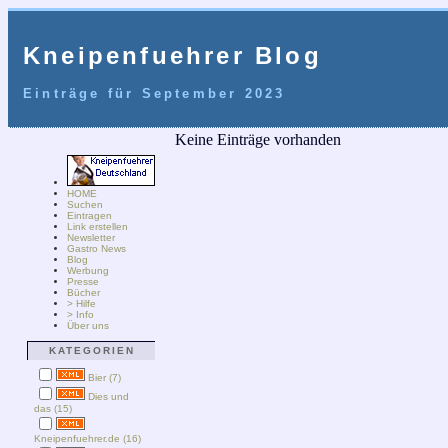
Kneipenfuehrer Blog
Einträge für September 2023
Keine Einträge vorhanden
HOME
Suchen
Eintragen
Link erstellen
Newsletter
Gastro News
Blog
Werbung
Presse
Bücher
> Hilfe
> Info
Über uns
KATEGORIEN
Bier (7)
Dies und
das (15)
Kneipenfuehrer.de (16)