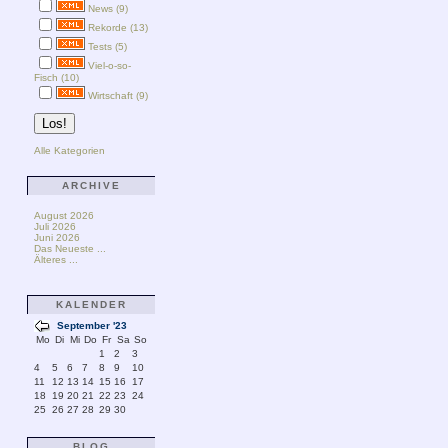
News (9)
Rekorde (13)
Tests (5)
Viel-o-so-
Fisch (10)
Wirtschaft (9)
Alle Kategorien
ARCHIVE
August 2026
Juli 2026
Juni 2026
Das Neueste ...
Älteres ...
KALENDER
September '23
Mo
Di
Mi
Do
Fr
Sa
So
1
2
3
4
5
6
7
8
9
10
11
12
13
14
15
16
17
18
19
20
21
22
23
24
25
26
27
28
29
30
BLOG