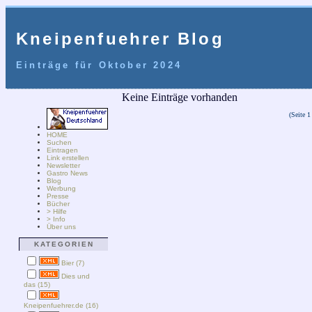
Kneipenfuehrer Blog
Einträge für Oktober 2024
Keine Einträge vorhanden
(Seite 1
HOME
Suchen
Eintragen
Link erstellen
Newsletter
Gastro News
Blog
Werbung
Presse
Bücher
> Hilfe
> Info
Über uns
KATEGORIEN
Bier (7)
Dies und
das (15)
Kneipenfuehrer.de (16)