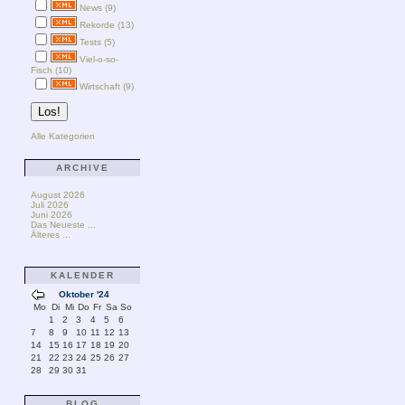
News (9)
Rekorde (13)
Tests (5)
Viel-o-so-
Fisch (10)
Wirtschaft (9)
Alle Kategorien
ARCHIVE
August 2026
Juli 2026
Juni 2026
Das Neueste ...
Älteres ...
KALENDER
Oktober '24
Mo
Di
Mi
Do
Fr
Sa
So
1
2
3
4
5
6
7
8
9
10
11
12
13
14
15
16
17
18
19
20
21
22
23
24
25
26
27
28
29
30
31
BLOG