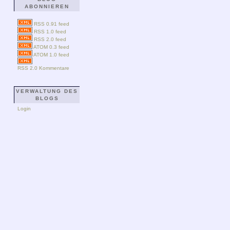
ABONNIEREN
RSS 0.91 feed
RSS 1.0 feed
RSS 2.0 feed
ATOM 0.3 feed
ATOM 1.0 feed
RSS 2.0 Kommentare
VERWALTUNG DES
BLOGS
Login