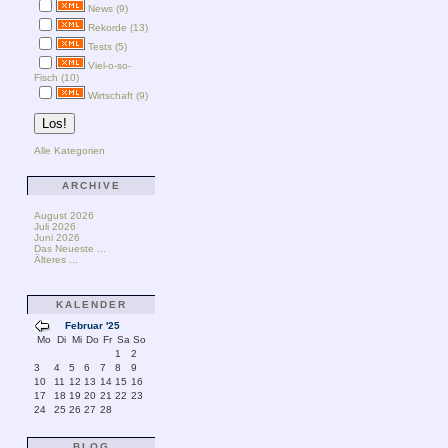
News (9)
Rekorde (13)
Tests (5)
Viel-o-so-
Fisch (10)
Wirtschaft (9)
Alle Kategorien
ARCHIVE
August 2026
Juli 2026
Juni 2026
Das Neueste ...
Älteres ...
KALENDER
Februar '25
Mo
Di
Mi
Do
Fr
Sa
So
1
2
3
4
5
6
7
8
9
10
11
12
13
14
15
16
17
18
19
20
21
22
23
24
25
26
27
28
BLOG