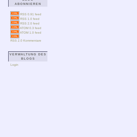
ABONNIEREN
RSS 0.91 feed
RSS 1.0 feed
RSS 2.0 feed
ATOM 0.3 feed
ATOM 1.0 feed
RSS 2.0 Kommentare
VERWALTUNG DES
BLOGS
Login