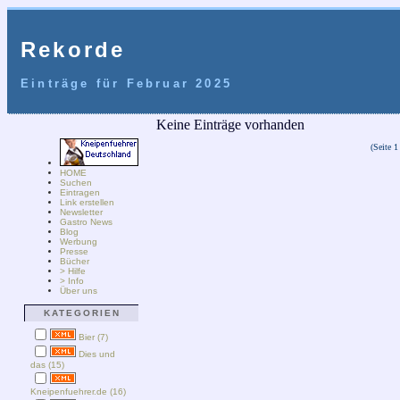
Rekorde
Einträge für Februar 2025
Keine Einträge vorhanden
(Seite 1
HOME
Suchen
Eintragen
Link erstellen
Newsletter
Gastro News
Blog
Werbung
Presse
Bücher
> Hilfe
> Info
Über uns
KATEGORIEN
Bier (7)
Dies und
das (15)
Kneipenfuehrer.de (16)