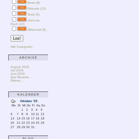
News (9)
Rekorde (13)
Tests (5)
Viel-o-so-
Fisch (10)
Wirtschaft (9)
Alle Kategorien
ARCHIVE
August 2026
Juli 2026
Juni 2026
Das Neueste ...
Älteres ...
KALENDER
Oktober '25
Mo
Di
Mi
Do
Fr
Sa
So
1
2
3
4
5
6
7
8
9
10
11
12
13
14
15
16
17
18
19
20
21
22
23
24
25
26
27
28
29
30
31
BLOG