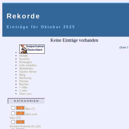
Rekorde
Einträge für Oktober 2025
Keine Einträge vorhanden
(Seite 1
HOME
Suchen
Eintragen
Link erstellen
Newsletter
Gastro News
Blog
Werbung
Presse
Bücher
> Hilfe
> Info
Über uns
KATEGORIEN
Bier (7)
Dies und
das (15)
Kneipenfuehrer.de (16)