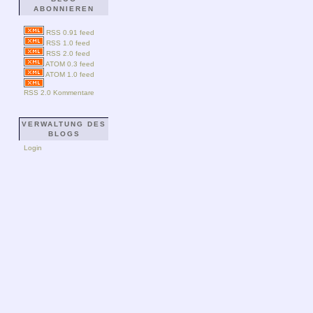
ABONNIEREN
RSS 0.91 feed
RSS 1.0 feed
RSS 2.0 feed
ATOM 0.3 feed
ATOM 1.0 feed
RSS 2.0 Kommentare
VERWALTUNG DES
BLOGS
Login