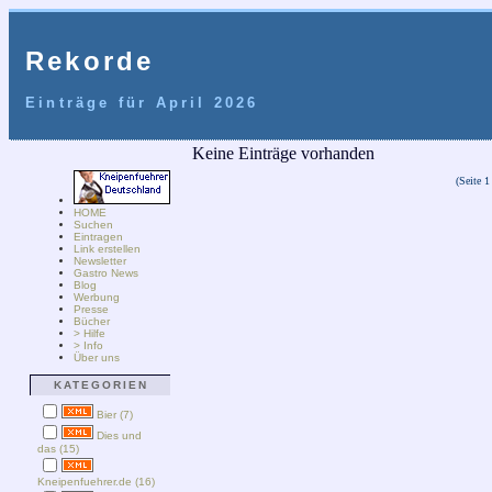
Rekorde
Einträge für April 2026
Keine Einträge vorhanden
(Seite 1
HOME
Suchen
Eintragen
Link erstellen
Newsletter
Gastro News
Blog
Werbung
Presse
Bücher
> Hilfe
> Info
Über uns
KATEGORIEN
Bier (7)
Dies und
das (15)
Kneipenfuehrer.de (16)