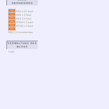
ABONNIEREN
RSS 0.91 feed
RSS 1.0 feed
RSS 2.0 feed
ATOM 0.3 feed
ATOM 1.0 feed
RSS 2.0 Kommentare
VERWALTUNG DES
BLOGS
Login