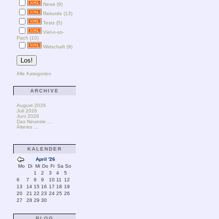
News (9)
Rekorde (13)
Tests (5)
Viel-o-so-
Fisch (10)
Wirtschaft (9)
Alle Kategorien
ARCHIVE
August 2026
Juli 2026
Juni 2026
Das Neueste ...
Älteres ...
KALENDER
April '26
Mo
Di
Mi
Do
Fr
Sa
So
1
2
3
4
5
6
7
8
9
10
11
12
13
14
15
16
17
18
19
20
21
22
23
24
25
26
27
28
29
30
BLOG