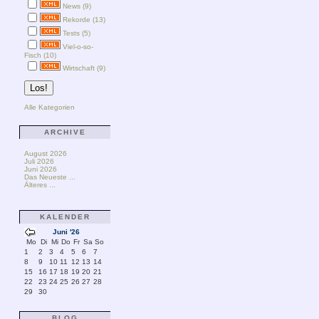
News (9)
Rekorde (13)
Tests (5)
Viel-o-so-
Fisch (10)
Wirtschaft (9)
Alle Kategorien
ARCHIVE
August 2026
Juli 2026
Juni 2026
Das Neueste ...
Älteres ...
KALENDER
Juni '26
Mo
Di
Mi
Do
Fr
Sa
So
1
2
3
4
5
6
7
8
9
10
11
12
13
14
15
16
17
18
19
20
21
22
23
24
25
26
27
28
29
30
BLOG