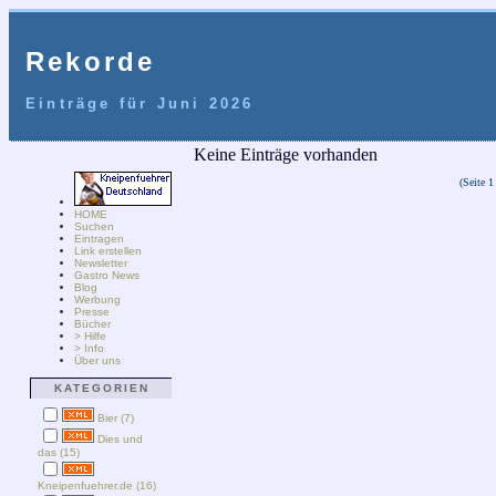
Rekorde
Einträge für Juni 2026
Keine Einträge vorhanden
(Seite 1
HOME
Suchen
Eintragen
Link erstellen
Newsletter
Gastro News
Blog
Werbung
Presse
Bücher
> Hilfe
> Info
Über uns
KATEGORIEN
Bier (7)
Dies und
das (15)
Kneipenfuehrer.de (16)