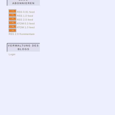
ABONNIEREN
RSS 0.91 feed
RSS 1.0 feed
RSS 2.0 feed
ATOM 0.3 feed
ATOM 1.0 feed
RSS 2.0 Kommentare
VERWALTUNG DES
BLOGS
Login